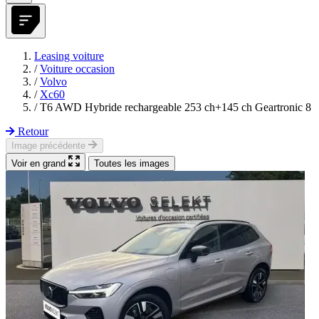
Leasing voiture
/
Voiture occasion
/
Volvo
/
Xc60
/
T6 AWD Hybride rechargeable 253 ch+145 ch Geartronic 8
Retour
Image précédente
Voir en grand
Toutes les images