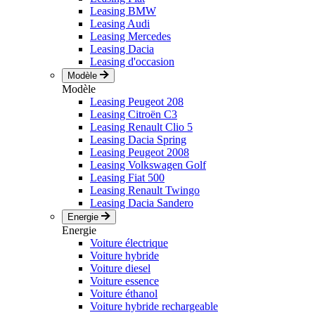
Leasing BMW
Leasing Audi
Leasing Mercedes
Leasing Dacia
Leasing d'occasion
Modèle
Modèle
Leasing Peugeot 208
Leasing Citroën C3
Leasing Renault Clio 5
Leasing Dacia Spring
Leasing Peugeot 2008
Leasing Volkswagen Golf
Leasing Fiat 500
Leasing Renault Twingo
Leasing Dacia Sandero
Energie
Energie
Voiture électrique
Voiture hybride
Voiture diesel
Voiture essence
Voiture éthanol
Voiture hybride rechargeable