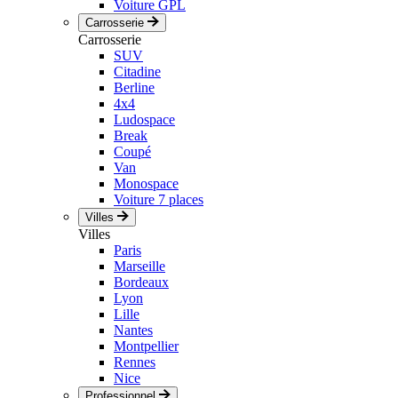
Voiture GPL
Carrosserie
Carrosserie
SUV
Citadine
Berline
4x4
Ludospace
Break
Coupé
Van
Monospace
Voiture 7 places
Villes
Villes
Paris
Marseille
Bordeaux
Lyon
Lille
Nantes
Montpellier
Rennes
Nice
Professionnel