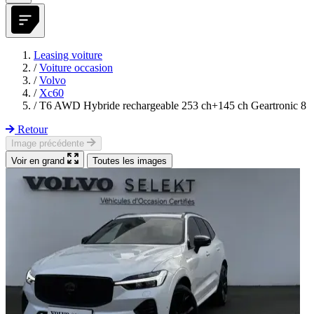
Leasing voiture
/
Voiture occasion
/
Volvo
/
Xc60
/
T6 AWD Hybride rechargeable 253 ch+145 ch Geartronic 8
Retour
Image précédente
Voir en grand
Toutes les images