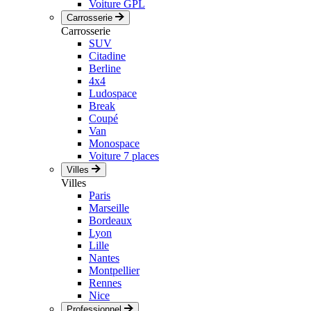
Voiture GPL
Carrosserie
Carrosserie
SUV
Citadine
Berline
4x4
Ludospace
Break
Coupé
Van
Monospace
Voiture 7 places
Villes
Villes
Paris
Marseille
Bordeaux
Lyon
Lille
Nantes
Montpellier
Rennes
Nice
Professionnel