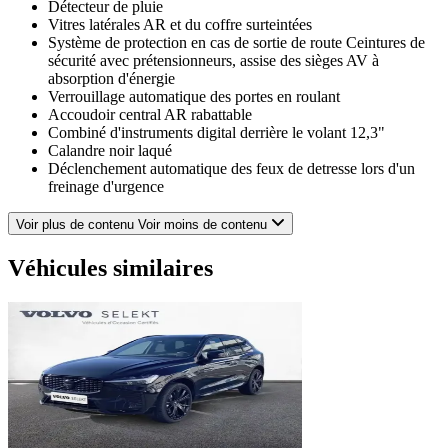
Détecteur de pluie
Vitres latérales AR et du coffre surteintées
Système de protection en cas de sortie de route Ceintures de
sécurité avec prétensionneurs, assise des sièges AV à
absorption d'énergie
Verrouillage automatique des portes en roulant
Accoudoir central AR rabattable
Combiné d'instruments digital derrière le volant 12,3"
Calandre noir laqué
Déclenchement automatique des feux de detresse lors d'un
freinage d'urgence
Badge AR Noir Laqué
Câble de recharge Type 2 mode 2 monophasé 8 A
Voir plus de contenu
Voir moins de contenu
Pack Premium Toit ouvrant panoramique en deux parties avec
pare-soleil électrique, Affichage tête haute couleur, Caméra
Véhicules similaires
avec vision panoramique à 360°
Eclairage d'intérieur intérmédiaire: jambes AV, miroirs de
courtoisie, liseuses, éclairage de rangement ARe, boîte à gants
et coffre
Alerte Distraction Trafic (ou Ready To Drive Notification)
informe le conducteur de porter plus d'attention sur le trafic
Airbags latéraux conducteur et passager (SIPS-BAG)
Rétroviseurs extérieurs rabattables, électriques et chauffants
Airbags conducteur et passager
Ceintures de sécurité à inertie à 3 points d'ancrage tous les