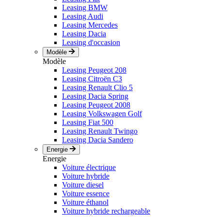
Leasing BMW
Leasing Audi
Leasing Mercedes
Leasing Dacia
Leasing d'occasion
Modèle
Modèle
Leasing Peugeot 208
Leasing Citroën C3
Leasing Renault Clio 5
Leasing Dacia Spring
Leasing Peugeot 2008
Leasing Volkswagen Golf
Leasing Fiat 500
Leasing Renault Twingo
Leasing Dacia Sandero
Energie
Energie
Voiture électrique
Voiture hybride
Voiture diesel
Voiture essence
Voiture éthanol
Voiture hybride rechargeable