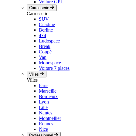
Voiture GPL
Carrosserie
Carrosserie
SUV
Citadine
Berline
4x4
Ludospace
Break
Coupé
Van
Monospace
Voiture 7 places
Villes
Villes
Paris
Marseille
Bordeaux
Lyon
Lille
Nantes
Montpellier
Rennes
Nice
Professionnel