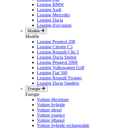
Leasing BMW
Leasing Audi
Leasing Mercedes
Leasing Dacia
Leasing d'occasion
Modèle
Modèle
Leasing Peugeot 208
Leasing Citroën C3
Leasing Renault Clio 5
Leasing Dacia Spring
Leasing Peugeot 2008
Leasing Volkswagen Golf
Leasing Fiat 500
Leasing Renault Twingo
Leasing Dacia Sandero
Energie
Energie
Voiture électrique
Voiture hybride
Voiture diesel
Voiture essence
Voiture éthanol
Voiture hybride rechargeable