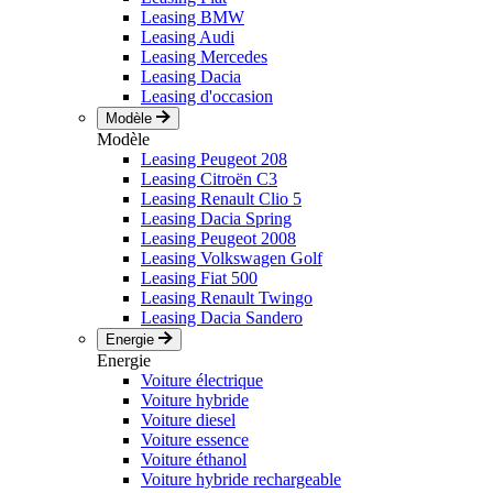
Leasing BMW
Leasing Audi
Leasing Mercedes
Leasing Dacia
Leasing d'occasion
Modèle
Modèle
Leasing Peugeot 208
Leasing Citroën C3
Leasing Renault Clio 5
Leasing Dacia Spring
Leasing Peugeot 2008
Leasing Volkswagen Golf
Leasing Fiat 500
Leasing Renault Twingo
Leasing Dacia Sandero
Energie
Energie
Voiture électrique
Voiture hybride
Voiture diesel
Voiture essence
Voiture éthanol
Voiture hybride rechargeable