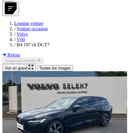
Leasing voiture
/
Voiture occasion
/
Volvo
/
V60
/
B4 197 ch DCT7
Retour
Image précédente
Voir en grand
Toutes les images