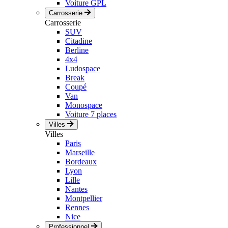
Voiture GPL
Carrosserie
Carrosserie
SUV
Citadine
Berline
4x4
Ludospace
Break
Coupé
Van
Monospace
Voiture 7 places
Villes
Villes
Paris
Marseille
Bordeaux
Lyon
Lille
Nantes
Montpellier
Rennes
Nice
Professionnel