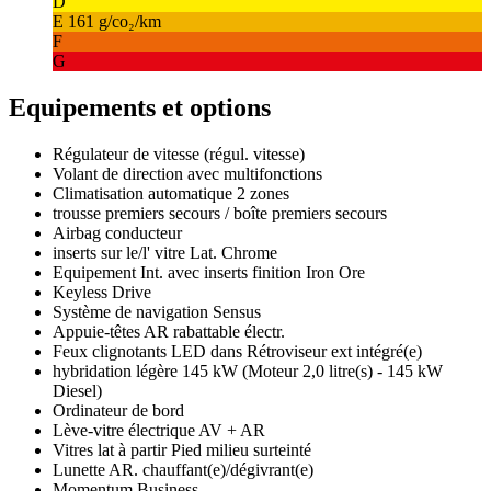
D
E
161 g/co₂/km
F
G
Equipements et options
Régulateur de vitesse (régul. vitesse)
Volant de direction avec multifonctions
Climatisation automatique 2 zones
trousse premiers secours / boîte premiers secours
Airbag conducteur
inserts sur le/l' vitre Lat. Chrome
Equipement Int. avec inserts finition Iron Ore
Keyless Drive
Système de navigation Sensus
Appuie-têtes AR rabattable électr.
Feux clignotants LED dans Rétroviseur ext intégré(e)
hybridation légère 145 kW (Moteur 2,0 litre(s) - 145 kW
Diesel)
Ordinateur de bord
Lève-vitre électrique AV + AR
Vitres lat à partir Pied milieu surteinté
Lunette AR. chauffant(e)/dégivrant(e)
Momentum Business