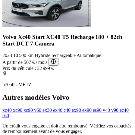
Airbag lat AV
Airbag coté passager désactivable
Système d'assistance de conduite: Reconnaissance des
panneaux de signalisation (Road Sign Information, RSI)
Système d'assistance de conduite: Assistance au démarrage en
côte (HSA)
Smartphone interface (Apple CarPlay & Android Auto)
Volvo Xc40 Start
XC40 T5 Recharge 180 + 82ch
Pare-soleil gauche avec Miroir de courtoisie éclairé(e)
Start DCT 7 Camera
Airbag genou conducteur
Système d'assistance de conduite: Connected Safety
2023
10 500 km
Hybride rechargeable
Automatique
Antidémarrage
Colonne de direction (Volant de direction) réglable(s) en
A partir de
507 €
/ mois
profondeur
Prix du véhicule :
32 999 €
Caméra aide au recul
Volvo On Call
Keyless start
57050 - METZ
pack digital
Cache bagages / Rideau occultant enroulable
Autres modèles Volvo
échappement (gauche/droite) avec Embout chromé(e)
Essuie-vitres avec Capteur de pluie
dossiers AR rabattable
xc40
xc90
xc90
v60
ex30
ex40
c40
ex90
ex90
es90
v40
v90
ec40
s60
Un crédit vous engage et doit être remboursé. Vérifiez vos capacités
de remboursement avant de vous engager.