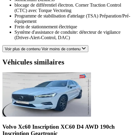
blocage de différentiel électron. Corner Traction Control
(CTC) avec Torque Vectoring
Programme de stabilisation d'attelage (TSA) Préparation/Pré-
équipement
Frein de stationnement électrique
Système d'assistance de conduite: détecteur de vigilance
(Driver-Alert-Control, DAC)
Sièges confort AV Textile T-Tech
Système d'assistance de conduite: Limiteur de vitesse en
Voir plus de contenu
Voir moins de contenu
descente (HDC)
Protecteurs de bas de marche avec revêtement aluminium
Véhicules similaires
Système d'airbag crânien
Aide au stationnement AV et AR
Verrouillage centralisé avec Cde à distance
Indicateur de température Ext.
Supports Isofix pour siège enfant
contrôle pression pneumatiques
Système Start & Stop
Système d'assistance de conduite: Run-off Road Protection
Accoudoir central AR avec Support à boissons
Appuie-têtes AR rabattable
Rétroviseur ext à réglage électrique et dégivrant, (D+G)
barre(s) de toit finition/aspect Aluminium
Volvo Xc60 Inscription
XC60 D4 AWD 190ch
Colonne de direction (Volant de direction) réglable(s) en
Inscription Geartronic