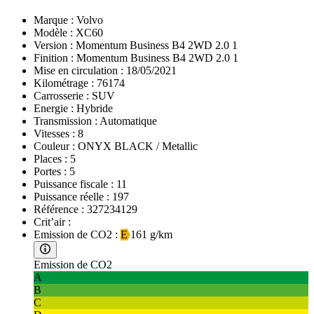
Marque :
Volvo
Modèle :
XC60
Version :
Momentum Business B4 2WD 2.0 1
Finition :
Momentum Business B4 2WD 2.0 1
Mise en circulation :
18/05/2021
Kilométrage :
76174
Carrosserie :
SUV
Energie :
Hybride
Transmission :
Automatique
Vitesses :
8
Couleur :
ONYX BLACK / Metallic
Places :
5
Portes :
5
Puissance fiscale :
11
Puissance réelle :
197
Référence :
327234129
Crit’air :
Emission de CO2 :
E
161 g/km
Emission de CO2
A
B
C