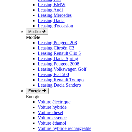
Leasing BMW
Leasing Audi
Leasing Mercedes
Leasing Dacia
Leasing d'occasion
Modèle
Modèle
Leasing Peugeot 208
Leasing Citroën C3
Leasing Renault Clio 5
Leasing Dacia Spring
Leasing Peugeot 2008
Leasing Volkswagen Golf
Leasing Fiat 500
Leasing Renault Twingo
Leasing Dacia Sandero
Energie
Energie
Voiture électrique
Voiture hybride
Voiture diesel
Voiture essence
Voiture éthanol
Voiture hybride rechargeable