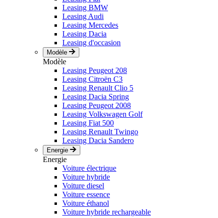
Leasing BMW
Leasing Audi
Leasing Mercedes
Leasing Dacia
Leasing d'occasion
Modèle
Modèle
Leasing Peugeot 208
Leasing Citroën C3
Leasing Renault Clio 5
Leasing Dacia Spring
Leasing Peugeot 2008
Leasing Volkswagen Golf
Leasing Fiat 500
Leasing Renault Twingo
Leasing Dacia Sandero
Energie
Energie
Voiture électrique
Voiture hybride
Voiture diesel
Voiture essence
Voiture éthanol
Voiture hybride rechargeable