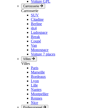
Voiture GPL
Carrosserie
Carrosserie
SUV
Citadine
Berline
4x4
Ludospace
Break
Coupé
Van
Monospace
Voiture 7 places
Villes
Villes
Paris
Marseille
Bordeaux
Lyon
Lille
Nantes
Montpellier
Rennes
Nice
Professionnel