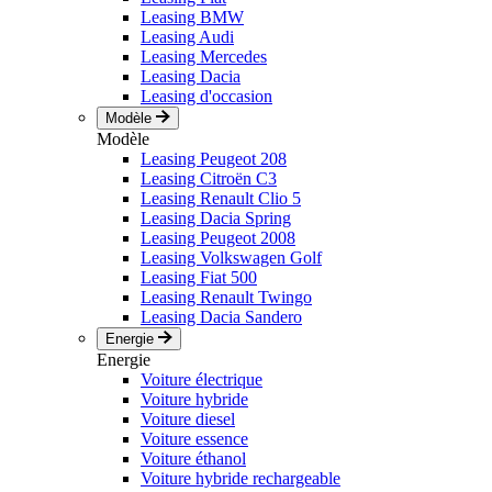
Leasing BMW
Leasing Audi
Leasing Mercedes
Leasing Dacia
Leasing d'occasion
Modèle
Modèle
Leasing Peugeot 208
Leasing Citroën C3
Leasing Renault Clio 5
Leasing Dacia Spring
Leasing Peugeot 2008
Leasing Volkswagen Golf
Leasing Fiat 500
Leasing Renault Twingo
Leasing Dacia Sandero
Energie
Energie
Voiture électrique
Voiture hybride
Voiture diesel
Voiture essence
Voiture éthanol
Voiture hybride rechargeable