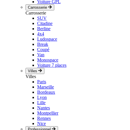
Voiture GPL
Carrosserie
Carrosserie
SUV
Citadine
Berline
4x4
Ludospace
Break
Coupé
Van
Monospace
Voiture 7 places
Villes
Villes
Paris
Marseille
Bordeaux
Lyon
Lille
Nantes
Montpellier
Rennes
Nice
Professionnel