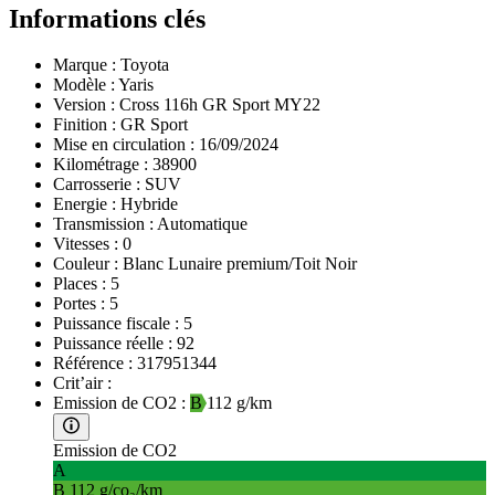
Informations clés
Marque :
Toyota
Modèle :
Yaris
Version :
Cross 116h GR Sport MY22
Finition :
GR Sport
Mise en circulation :
16/09/2024
Kilométrage :
38900
Carrosserie :
SUV
Energie :
Hybride
Transmission :
Automatique
Vitesses :
0
Couleur :
Blanc Lunaire premium/Toit Noir
Places :
5
Portes :
5
Puissance fiscale :
5
Puissance réelle :
92
Référence :
317951344
Crit’air :
Emission de CO2 :
B
112 g/km
Emission de CO2
A
B
112 g/co₂/km