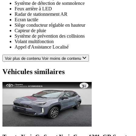
Système de détection de somnolence
Feux arrière à LED
Radar de stationnement AR
Ecran tactile
Siège conducteur réglable en hauteur
Capteur de pluie
Système de prévention des collisions
Volant multifonction
Appel d'Assistance Localisé
Poches d'aumonières
Système avancé de détection d'obstacles
Voir plus de contenu
Voir moins de contenu
Système d'alerte de véhicule en approche
Airbags latéraux avant
Véhicules similaires
GPS Cartographique
Volant cuir
Radio numérique DAB
Système d'éclairage intelligent
Commandes du système audio au volant
Siège passager chauffant
6 Haut parleurs
Rétroviseur intérieur électrochrome
Démarrage sans clé
Fixations Isofix aux places arrières
Vitres arrière surteintées
Détecteur de sous-gonflage