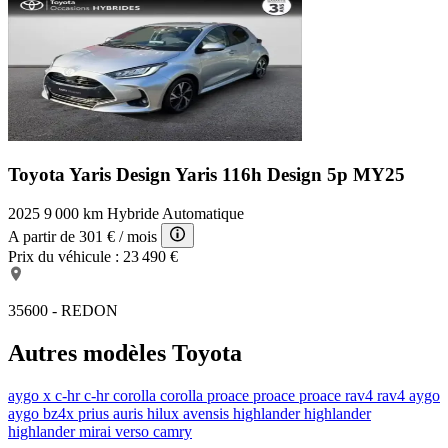
Toyota Yaris Design
Yaris 116h Design 5p MY25
2025
9 000 km
Hybride
Automatique
A partir de
301 €
/ mois
Prix du véhicule :
23 490 €
35600 - REDON
Autres modèles Toyota
aygo x
c-hr
c-hr
corolla
corolla
proace
proace
proace
rav4
rav4
aygo
aygo
bz4x
prius
auris
hilux
avensis
highlander
highlander
highlander
mirai
verso
camry