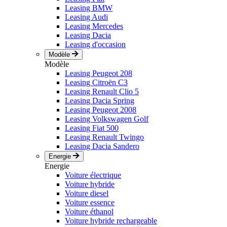
Leasing BMW
Leasing Audi
Leasing Mercedes
Leasing Dacia
Leasing d'occasion
Modèle
Modèle
Leasing Peugeot 208
Leasing Citroën C3
Leasing Renault Clio 5
Leasing Dacia Spring
Leasing Peugeot 2008
Leasing Volkswagen Golf
Leasing Fiat 500
Leasing Renault Twingo
Leasing Dacia Sandero
Energie
Energie
Voiture électrique
Voiture hybride
Voiture diesel
Voiture essence
Voiture éthanol
Voiture hybride rechargeable