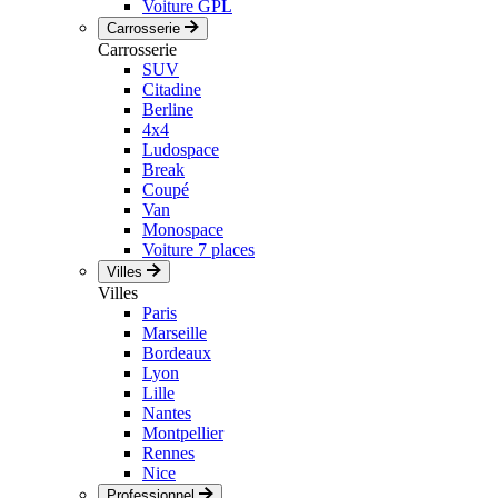
Voiture GPL
Carrosserie
Carrosserie
SUV
Citadine
Berline
4x4
Ludospace
Break
Coupé
Van
Monospace
Voiture 7 places
Villes
Villes
Paris
Marseille
Bordeaux
Lyon
Lille
Nantes
Montpellier
Rennes
Nice
Professionnel