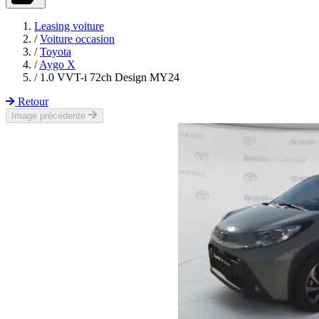
Leasing voiture
/
Voiture occasion
/
Toyota
/
Aygo X
/
1.0 VVT-i 72ch Design MY24
Retour
Image précédente