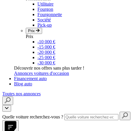
Utilitaire
Fourgon
Fourgonnette
Société
Pick-up
Prix
Prix
-10 000 €
-15 000 €
-20 000 €
-25 000 €
-30 000 €
Découvrir nos offres sans plus tarder !
Annonces voitures d'occasion
Financement auto
Blog auto
Toutes nos annonces
Quelle voiture recherchez-vous ?