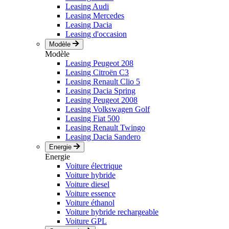
Leasing Audi
Leasing Mercedes
Leasing Dacia
Leasing d'occasion
Modèle
Modèle
Leasing Peugeot 208
Leasing Citroën C3
Leasing Renault Clio 5
Leasing Dacia Spring
Leasing Peugeot 2008
Leasing Volkswagen Golf
Leasing Fiat 500
Leasing Renault Twingo
Leasing Dacia Sandero
Energie
Energie
Voiture électrique
Voiture hybride
Voiture diesel
Voiture essence
Voiture éthanol
Voiture hybride rechargeable
Voiture GPL