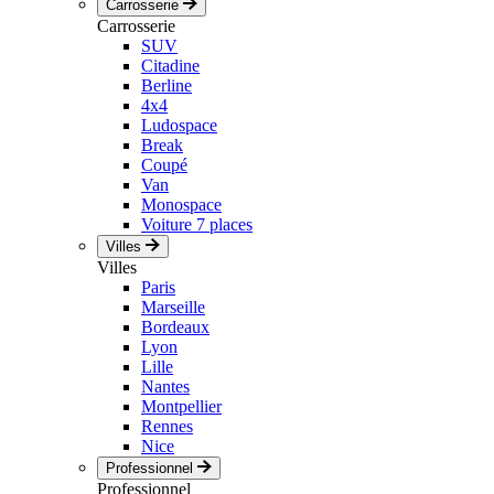
Carrosserie
Carrosserie
SUV
Citadine
Berline
4x4
Ludospace
Break
Coupé
Van
Monospace
Voiture 7 places
Villes
Villes
Paris
Marseille
Bordeaux
Lyon
Lille
Nantes
Montpellier
Rennes
Nice
Professionnel
Professionnel