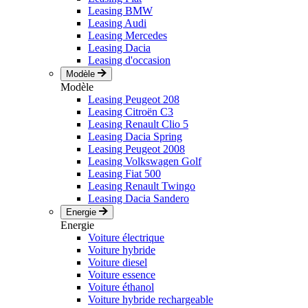
Leasing BMW
Leasing Audi
Leasing Mercedes
Leasing Dacia
Leasing d'occasion
Modèle
Modèle
Leasing Peugeot 208
Leasing Citroën C3
Leasing Renault Clio 5
Leasing Dacia Spring
Leasing Peugeot 2008
Leasing Volkswagen Golf
Leasing Fiat 500
Leasing Renault Twingo
Leasing Dacia Sandero
Energie
Energie
Voiture électrique
Voiture hybride
Voiture diesel
Voiture essence
Voiture éthanol
Voiture hybride rechargeable