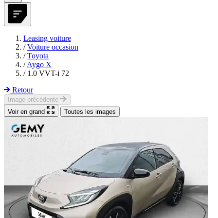
Leasing voiture
/
Voiture occasion
/
Toyota
/
Aygo X
/
1.0 VVT-i 72
Retour
Image précédente
Voir en grand
Toutes les images