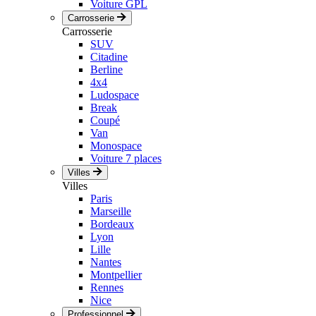
Voiture GPL
Carrosserie
Carrosserie
SUV
Citadine
Berline
4x4
Ludospace
Break
Coupé
Van
Monospace
Voiture 7 places
Villes
Villes
Paris
Marseille
Bordeaux
Lyon
Lille
Nantes
Montpellier
Rennes
Nice
Professionnel