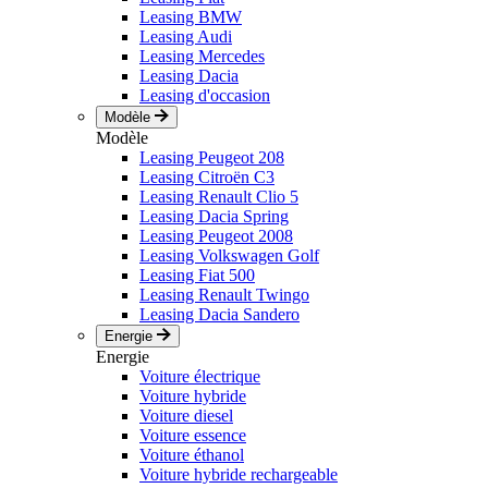
Leasing BMW
Leasing Audi
Leasing Mercedes
Leasing Dacia
Leasing d'occasion
Modèle
Modèle
Leasing Peugeot 208
Leasing Citroën C3
Leasing Renault Clio 5
Leasing Dacia Spring
Leasing Peugeot 2008
Leasing Volkswagen Golf
Leasing Fiat 500
Leasing Renault Twingo
Leasing Dacia Sandero
Energie
Energie
Voiture électrique
Voiture hybride
Voiture diesel
Voiture essence
Voiture éthanol
Voiture hybride rechargeable