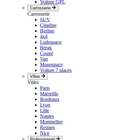
Voiture GPL
Carrosserie
Carrosserie
SUV
Citadine
Berline
4x4
Ludospace
Break
Coupé
Van
Monospace
Voiture 7 places
Villes
Villes
Paris
Marseille
Bordeaux
Lyon
Lille
Nantes
Montpellier
Rennes
Nice
Professionnel