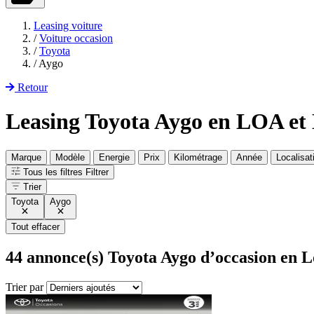
Leasing voiture
/
Voiture occasion
/
Toyota
/
Aygo
Retour
Leasing Toyota Aygo en LOA e
Marque
Modèle
Energie
Prix
Kilométrage
Année
Localisat
Tous les filtres
Filtrer
Trier
Toyota
Aygo
Tout effacer
44
annonce(s) Toyota Aygo d’occasion en L
Trier par