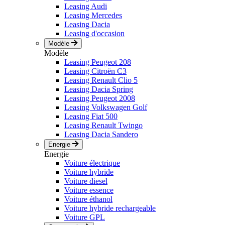
Leasing Audi
Leasing Mercedes
Leasing Dacia
Leasing d'occasion
Modèle
Modèle
Leasing Peugeot 208
Leasing Citroën C3
Leasing Renault Clio 5
Leasing Dacia Spring
Leasing Peugeot 2008
Leasing Volkswagen Golf
Leasing Fiat 500
Leasing Renault Twingo
Leasing Dacia Sandero
Energie
Energie
Voiture électrique
Voiture hybride
Voiture diesel
Voiture essence
Voiture éthanol
Voiture hybride rechargeable
Voiture GPL