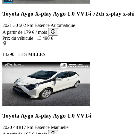
Toyota Aygo X-play
Aygo 1.0 VVT-i 72ch x-play x-s
2021
30 502 km
Essence
Automatique
A partir de
179 €
/ mois
Prix du véhicule :
13 490 €
13290 - LES MILLES
Toyota Aygo X-play
Aygo 1.0 VVT-i
2020
48 817 km
Essence
Manuelle