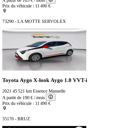
A partir de
165 €
/ mois
Prix du véhicule :
11 490 €
73290 - LA MOTTE SERVOLEX
Toyota Aygo X-look
Aygo 1.0 VVT-i
2021
45 521 km
Essence
Manuelle
A partir de
190 €
/ mois
Prix du véhicule :
11 490 €
35170 - BRUZ