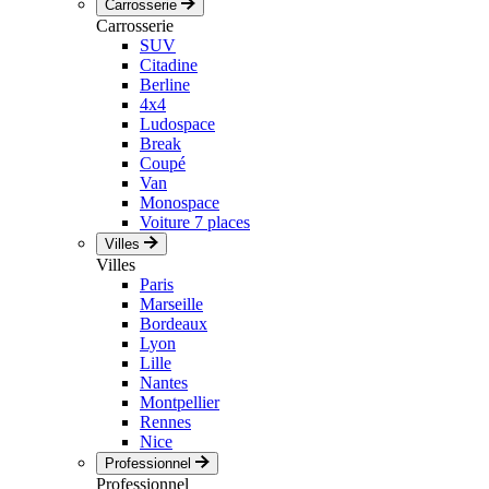
Carrosserie
Carrosserie
SUV
Citadine
Berline
4x4
Ludospace
Break
Coupé
Van
Monospace
Voiture 7 places
Villes
Villes
Paris
Marseille
Bordeaux
Lyon
Lille
Nantes
Montpellier
Rennes
Nice
Professionnel
Professionnel