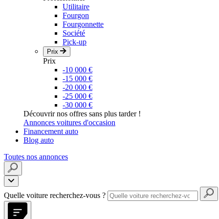
Utilitaire
Fourgon
Fourgonnette
Société
Pick-up
Prix
Prix
-10 000 €
-15 000 €
-20 000 €
-25 000 €
-30 000 €
Découvrir nos offres sans plus tarder !
Annonces voitures d'occasion
Financement auto
Blog auto
Toutes nos annonces
Quelle voiture recherchez-vous ?