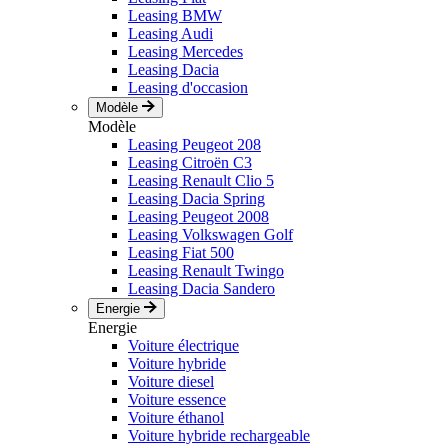
Leasing BMW
Leasing Audi
Leasing Mercedes
Leasing Dacia
Leasing d'occasion
Modèle
Modèle
Leasing Peugeot 208
Leasing Citroën C3
Leasing Renault Clio 5
Leasing Dacia Spring
Leasing Peugeot 2008
Leasing Volkswagen Golf
Leasing Fiat 500
Leasing Renault Twingo
Leasing Dacia Sandero
Energie
Energie
Voiture électrique
Voiture hybride
Voiture diesel
Voiture essence
Voiture éthanol
Voiture hybride rechargeable