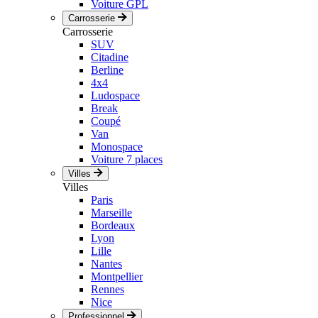
Voiture GPL
Carrosserie
Carrosserie
SUV
Citadine
Berline
4x4
Ludospace
Break
Coupé
Van
Monospace
Voiture 7 places
Villes
Villes
Paris
Marseille
Bordeaux
Lyon
Lille
Nantes
Montpellier
Rennes
Nice
Professionnel