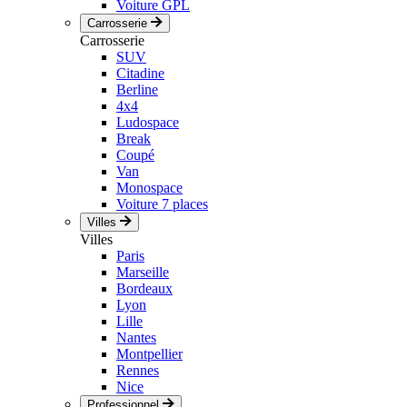
Voiture GPL
Carrosserie
Carrosserie
SUV
Citadine
Berline
4x4
Ludospace
Break
Coupé
Van
Monospace
Voiture 7 places
Villes
Villes
Paris
Marseille
Bordeaux
Lyon
Lille
Nantes
Montpellier
Rennes
Nice
Professionnel