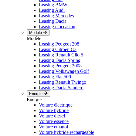
Leasing BMW
Leasing Audi
Leasing Mercedes
Leasing Dacia
Leasing d'occasion
Modèle
Modèle
Leasing Peugeot 208
Leasing Citroën C3
Leasing Renault Clio 5
Leasing Dacia Spring
Leasing Peugeot 2008
Leasing Volkswagen Golf
Leasing Fiat 500
Leasing Renault Twingo
Leasing Dacia Sandero
Energie
Energie
Voiture électrique
Voiture hybride
Voiture diesel
Voiture essence
Voiture éthanol
Voiture hybride rechargeable