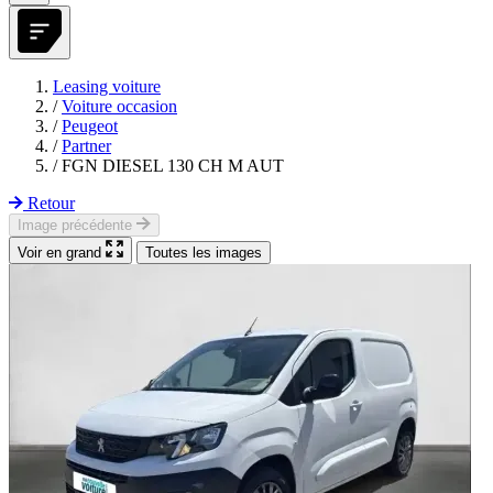
Leasing voiture
/
Voiture occasion
/
Peugeot
/
Partner
/
FGN DIESEL 130 CH M AUT
Retour
Image précédente
Voir en grand
Toutes les images