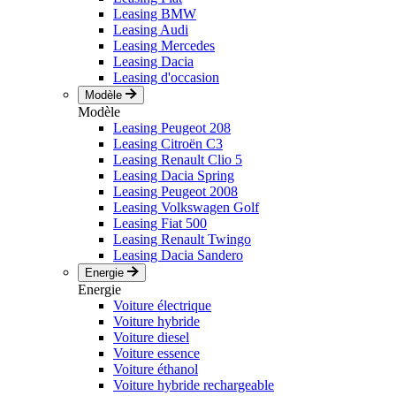
Leasing BMW
Leasing Audi
Leasing Mercedes
Leasing Dacia
Leasing d'occasion
Modèle
Modèle
Leasing Peugeot 208
Leasing Citroën C3
Leasing Renault Clio 5
Leasing Dacia Spring
Leasing Peugeot 2008
Leasing Volkswagen Golf
Leasing Fiat 500
Leasing Renault Twingo
Leasing Dacia Sandero
Energie
Energie
Voiture électrique
Voiture hybride
Voiture diesel
Voiture essence
Voiture éthanol
Voiture hybride rechargeable