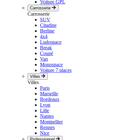
Voiture GPL
Carrosserie
Carrosserie
SUV
Citadine
Berline
4x4
Ludospace
Break
Coupé
Van
Monospace
Voiture 7 places
Villes
Villes
Paris
Marseille
Bordeaux
Lyon
Lille
Nantes
Montpellier
Rennes
Nice
Professionnel