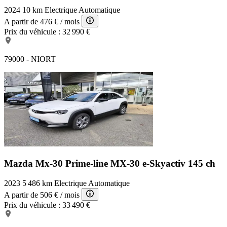
Accoudoir central AR et deux porte-gobelets
2024
10 km
Electrique
Automatique
Feux AR à LED
A partir de
476 €
/ mois
Commandes audio au volant
Prix du véhicule :
32 990 €
Système Bluetooth avec commandes au volant
Capteur d'humidité
Antenne type requin
79000 - NIORT
Airbags frontaux et latéraux
Système de signalisation du freinage d'urgence (ESS)
Airbags rideaux
Système d'assistant au maintien de la trajectoire (LAS) avec
alerte de franchissement de ligne
3 prises 12V (AV, accoudoir central et coffre)
Illumination du miroir de courtoisie
Rétroviseurs extérieurs chauffants, couleur carrosserie,
réglables et rabattables électriquement
Aide au freinage intelligent en mode urbain (SCBS avancé)
avec détection des piétons de nuit
Frein à main électrique (EPB) avec fonction "Autohold" et
Mazda Mx-30 Prime-line
MX-30 e-Skyactiv 145 ch
système de freinage d'urgence
Gestion automatique des feux de route (HBCS)
2023
5 486 km
Electrique
Automatique
Deux porte-gobelets au niveau de l'accoudoir central
A partir de
506 €
/ mois
Volant réglable en profondeur
Prix du véhicule :
33 490 €
Siège conducteur avec réglage manuel des supports des
lombaires
Assistant au démarrage en côte (HLA)