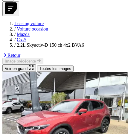
Leasing voiture
/
Voiture occasion
/
Mazda
/
Cx-5
/
2.2L Skyactiv-D 150 ch 4x2 BVA6
Retour
Image précédente
Voir en grand
Toutes les images