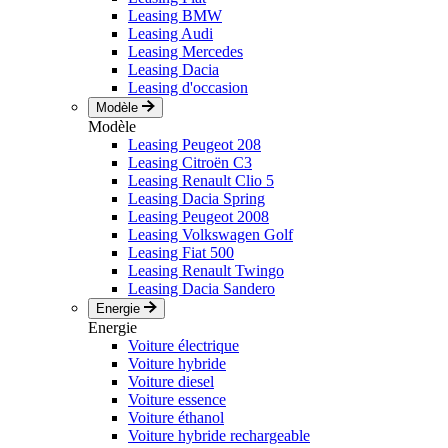
Leasing BMW
Leasing Audi
Leasing Mercedes
Leasing Dacia
Leasing d'occasion
Modèle
Modèle
Leasing Peugeot 208
Leasing Citroën C3
Leasing Renault Clio 5
Leasing Dacia Spring
Leasing Peugeot 2008
Leasing Volkswagen Golf
Leasing Fiat 500
Leasing Renault Twingo
Leasing Dacia Sandero
Energie
Energie
Voiture électrique
Voiture hybride
Voiture diesel
Voiture essence
Voiture éthanol
Voiture hybride rechargeable