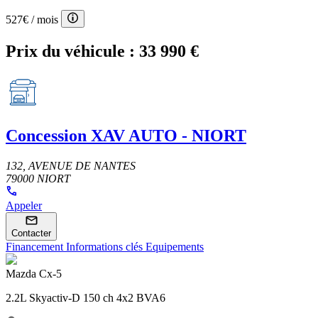
527€
/ mois
Prix du véhicule :
33 990 €
Concession
XAV AUTO - NIORT
132, AVENUE DE NANTES
79000 NIORT
Appeler
Contacter
Financement
Informations clés
Equipements
Mazda Cx-5
2.2L Skyactiv-D 150 ch 4x2 BVA6