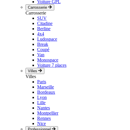
Voiture GPL
Carrosserie
Carrosserie
SUV
Citadine
Berline
4x4
Ludospace
Break
Coupé
Van
Monospace
Voiture 7 places
Villes
Villes
Paris
Marseille
Bordeaux
Lyon
Lille
Nantes
Montpellier
Rennes
Nice
Professionnel