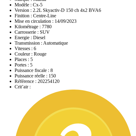
Modèle :
Cx-5
Version :
2.2L Skyactiv-D 150 ch 4x2 BVA6
Finition :
Centre-Line
Mise en circulation :
14/09/2023
Kilométrage :
7780
Carrosserie :
SUV
Energie :
Diesel
Transmission :
Automatique
Vitesses :
6
Couleur :
Rouge
Places :
5
Portes :
5
Puissance fiscale :
8
Puissance réelle :
150
Référence :
202254120
Crit’air :