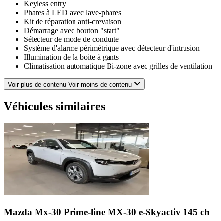
Keyless entry
Phares à LED avec lave-phares
Kit de réparation anti-crevaison
Démarrage avec bouton "start"
Sélecteur de mode de conduite
Système d'alarme périmétrique avec détecteur d'intrusion
Illumination de la boite à gants
Climatisation automatique Bi-zone avec grilles de ventilation
à l'AR
Système MZD Connect 8" avec radio AM/FM et lecteur MP3
Voir plus de contenu
Voir moins de contenu
+ 6 HP
Fonction "Coming / Leaving home"
Véhicules similaires
Jantes alliage 17" "Silver Metallic"
Répartiteur électronique de freinage (EBD)
Antipatinage électronique (TCS)
Capteur de luminosité
Volant et pommeau de levier gainés de cuir
Sellerie Tissu Noir
Réglage de l'inclinaison des sièges AR
Verrouillage électrique des portes
Système d'antidémarrage
Régulateur et limiteur de vitesse
Siège conducteur et passager AV avec réglage manuel de la
position
Mazda Mx-30 Prime-line
MX-30 e-Skyactiv 145 ch
Ordinateur de bord