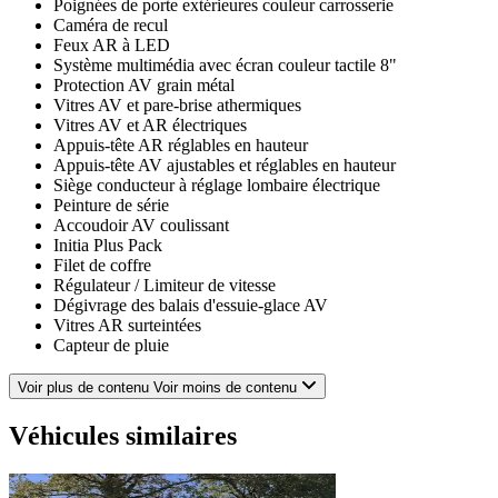
Poignées de porte extérieures couleur carrosserie
Caméra de recul
Feux AR à LED
Système multimédia avec écran couleur tactile 8"
Protection AV grain métal
Vitres AV et pare-brise athermiques
Vitres AV et AR électriques
Appuis-tête AR réglables en hauteur
Appuis-tête AV ajustables et réglables en hauteur
Siège conducteur à réglage lombaire électrique
Peinture de série
Accoudoir AV coulissant
Initia Plus Pack
Filet de coffre
Régulateur / Limiteur de vitesse
Dégivrage des balais d'essuie-glace AV
Vitres AR surteintées
Capteur de pluie
Verrouillage automatique des portes en roulant
Assistance active au maintien de voie
Voir plus de contenu
Voir moins de contenu
Climatisation automatique bi-zone avec ioniseur et
désembuage automatique
Véhicules similaires
Ceintures de sécurité AV réglables en hauteur avec
prétensionneurs
Système audio MP3 avec 4HP et 2 Tweeters