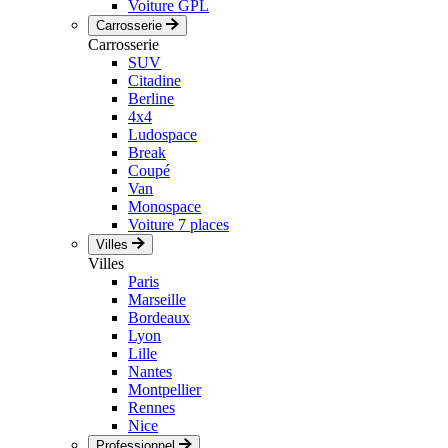
Voiture GPL
Carrosserie
Carrosserie
SUV
Citadine
Berline
4x4
Ludospace
Break
Coupé
Van
Monospace
Voiture 7 places
Villes
Villes
Paris
Marseille
Bordeaux
Lyon
Lille
Nantes
Montpellier
Rennes
Nice
Professionnel