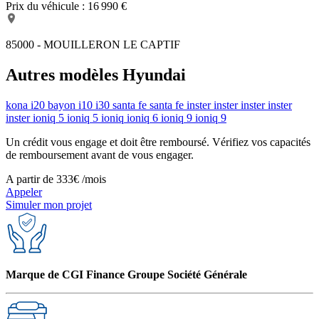
Prix du véhicule :
16 990 €
85000 - MOUILLERON LE CAPTIF
Autres modèles Hyundai
kona
i20
bayon
i10
i30
santa fe
santa fe
inster
inster
inster
inster
inster
ioniq 5
ioniq 5
ioniq
ioniq 6
ioniq 9
ioniq 9
Un crédit vous engage et doit être remboursé. Vérifiez vos capacités
de remboursement avant de vous engager.
A partir de
333€
/mois
Appeler
Simuler mon projet
Marque de CGI Finance Groupe Société Générale