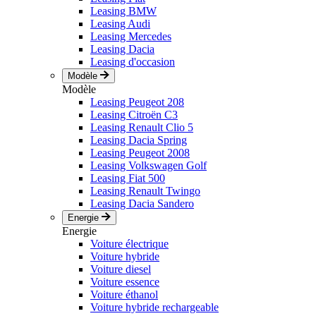
Leasing BMW
Leasing Audi
Leasing Mercedes
Leasing Dacia
Leasing d'occasion
Modèle
Modèle
Leasing Peugeot 208
Leasing Citroën C3
Leasing Renault Clio 5
Leasing Dacia Spring
Leasing Peugeot 2008
Leasing Volkswagen Golf
Leasing Fiat 500
Leasing Renault Twingo
Leasing Dacia Sandero
Energie
Energie
Voiture électrique
Voiture hybride
Voiture diesel
Voiture essence
Voiture éthanol
Voiture hybride rechargeable