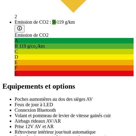
2
Emission de CO2 :
B
119 g/km
Emission de CO2
A
B
119 g/co₂/km
C
D
E
F
G
Equipements et options
Poches aumonières au dos des sièges AV
Feux de jour à LED
Connexion Bluetooth
Volant et pommeau de levier de vitesse gainés cuir
Airbags rideaux AV/AR
Prise 12V AV et AR
Rétroviseur intérieur jour/nuit automatique