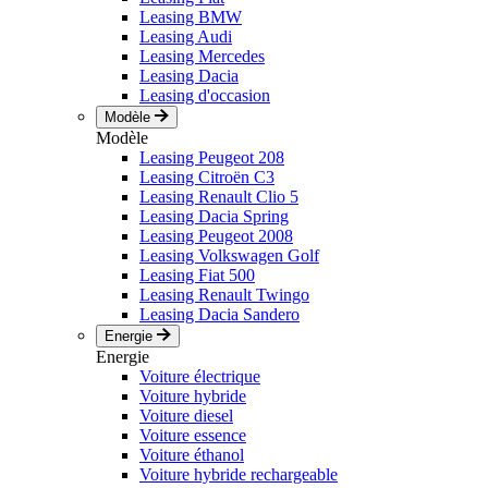
Leasing BMW
Leasing Audi
Leasing Mercedes
Leasing Dacia
Leasing d'occasion
Modèle
Modèle
Leasing Peugeot 208
Leasing Citroën C3
Leasing Renault Clio 5
Leasing Dacia Spring
Leasing Peugeot 2008
Leasing Volkswagen Golf
Leasing Fiat 500
Leasing Renault Twingo
Leasing Dacia Sandero
Energie
Energie
Voiture électrique
Voiture hybride
Voiture diesel
Voiture essence
Voiture éthanol
Voiture hybride rechargeable