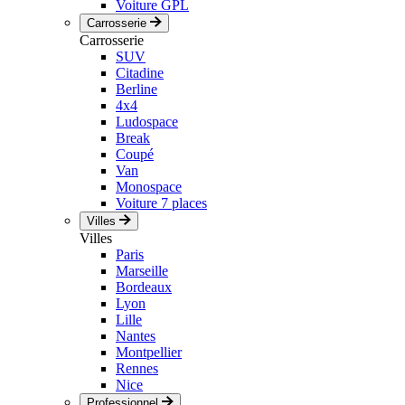
Voiture GPL
Carrosserie
Carrosserie
SUV
Citadine
Berline
4x4
Ludospace
Break
Coupé
Van
Monospace
Voiture 7 places
Villes
Villes
Paris
Marseille
Bordeaux
Lyon
Lille
Nantes
Montpellier
Rennes
Nice
Professionnel