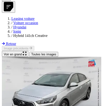
Leasing voiture
/
Voiture occasion
/
Hyundai
/
Ioniq
/
Hybrid 141ch Creative
Retour
Image précédente
Voir en grand
Toutes les images