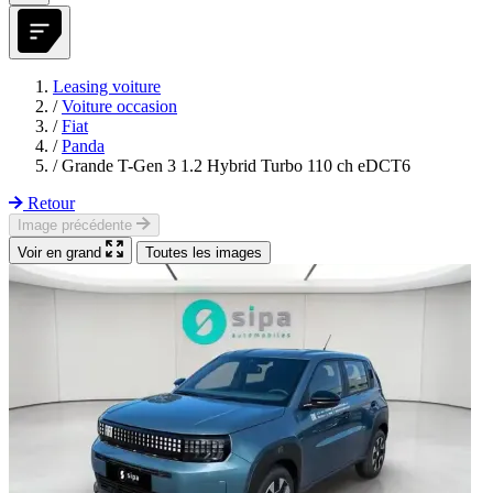
Leasing voiture
/
Voiture occasion
/
Fiat
/
Panda
/
Grande T-Gen 3 1.2 Hybrid Turbo 110 ch eDCT6
Retour
Image précédente
Voir en grand
Toutes les images