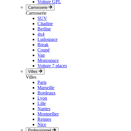
Voiture GPL
Carrosserie
Carrosserie
SUV
Citadine
Berline
4x4
Ludospace
Break
Coupé
Van
Monospace
Voiture 7 places
Villes
Villes
Paris
Marseille
Bordeaux
Lyon
Lille
Nantes
Montpellier
Rennes
Nice
Professionnel