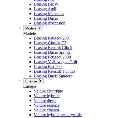
Leasing BMW
Leasing Audi
Leasing Mercedes
Leasing Dacia
Leasing d'occasion
Modèle
Modèle
Leasing Peugeot 208
Leasing Citroën C3
Leasing Renault Clio 5
Leasing Dacia Spring
Leasing Peugeot 2008
Leasing Volkswagen Golf
Leasing Fiat 500
Leasing Renault Twingo
Leasing Dacia Sandero
Energie
Energie
Voiture électrique
Voiture hybride
Voiture diesel
Voiture essence
Voiture éthanol
Voiture hybride rechargeable