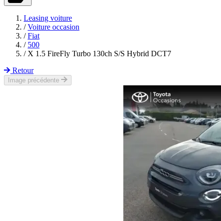
Leasing voiture
/
Voiture occasion
/
Fiat
/
500
/
X 1.5 FireFly Turbo 130ch S/S Hybrid DCT7
Retour
Image précédente