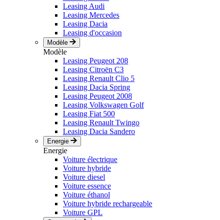
Leasing Audi
Leasing Mercedes
Leasing Dacia
Leasing d'occasion
Modèle
Modèle
Leasing Peugeot 208
Leasing Citroën C3
Leasing Renault Clio 5
Leasing Dacia Spring
Leasing Peugeot 2008
Leasing Volkswagen Golf
Leasing Fiat 500
Leasing Renault Twingo
Leasing Dacia Sandero
Energie
Energie
Voiture électrique
Voiture hybride
Voiture diesel
Voiture essence
Voiture éthanol
Voiture hybride rechargeable
Voiture GPL