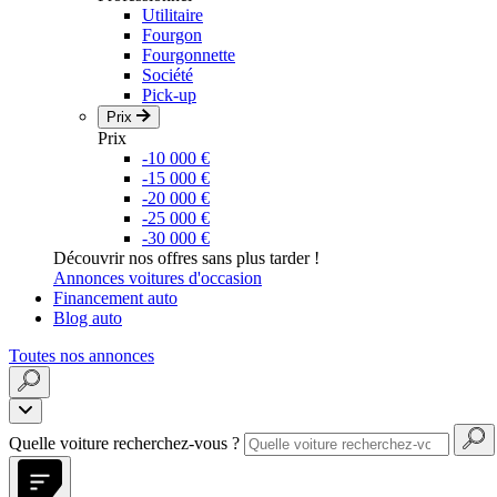
Utilitaire
Fourgon
Fourgonnette
Société
Pick-up
Prix
Prix
-10 000 €
-15 000 €
-20 000 €
-25 000 €
-30 000 €
Découvrir nos offres sans plus tarder !
Annonces voitures d'occasion
Financement auto
Blog auto
Toutes nos annonces
Quelle voiture recherchez-vous ?