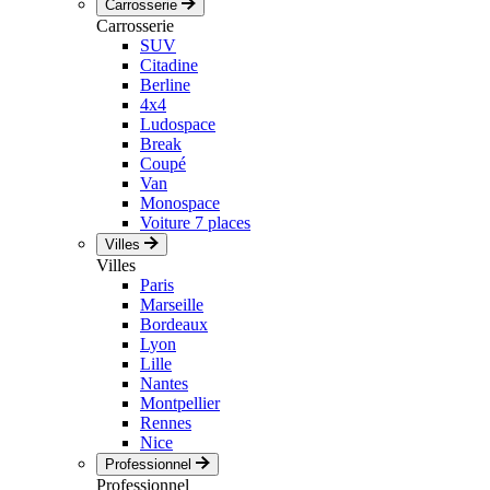
Carrosserie
Carrosserie
SUV
Citadine
Berline
4x4
Ludospace
Break
Coupé
Van
Monospace
Voiture 7 places
Villes
Villes
Paris
Marseille
Bordeaux
Lyon
Lille
Nantes
Montpellier
Rennes
Nice
Professionnel
Professionnel