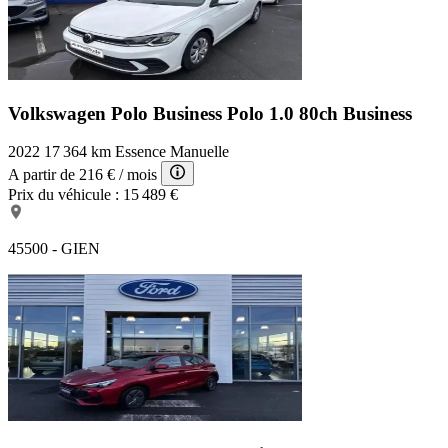
Ice White pastel
Airbag passager
Appui-tête conducteur réglable hauteur
EBD
Volant réglable en hauteur
Appel d'Assistance Localisé
Volkswagen Polo Business
Polo 1.0 80ch Business
Prise USB
Phares halogènes
2022
17 364 km
Essence
Manuelle
Système de détection de somnolence
A partir de
216 €
/ mois
Reconnaissance panneaux de signalisation
Prix du véhicule :
15 489 €
Clim manuelle
45500 - GIEN