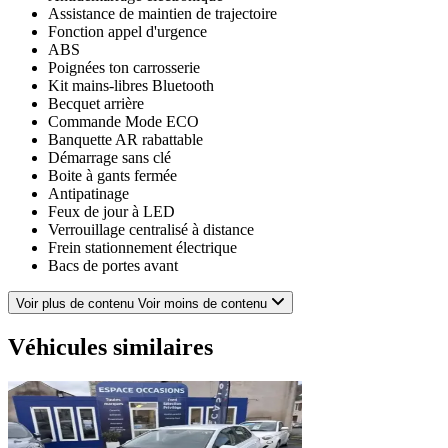
Assistance de maintien de trajectoire
Fonction appel d'urgence
ABS
Poignées ton carrosserie
Kit mains-libres Bluetooth
Becquet arrière
Commande Mode ECO
Banquette AR rabattable
Démarrage sans clé
Boite à gants fermée
Antipatinage
Feux de jour à LED
Verrouillage centralisé à distance
Frein stationnement électrique
Bacs de portes avant
Volant multifonction
Tissu Seaqual noir motifs CHEVRON
Voir plus de contenu
Voir moins de contenu
Ecran multifonction couleur
Capteur de luminosité
Véhicules similaires
Freinage automatique d'urgence
Airbag conducteur
ESP
AFIL
Feux arrière à LED
Vitres avant électriques