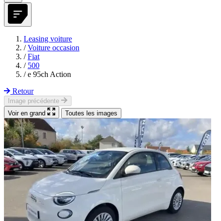
Leasing voiture
/
Voiture occasion
/
Fiat
/
500
/
e 95ch Action
Retour
Image précédente
Voir en grand
Toutes les images