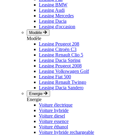
Leasing BMW
Leasing Audi
Leasing Mercedes
Leasing Dacia
Leasing d'occasion
Modèle
Modèle
Leasing Peugeot 208
Leasing Citroën C3
Leasing Renault Clio 5
Leasing Dacia Spring
Leasing Peugeot 2008
Leasing Volkswagen Golf
Leasing Fiat 500
Leasing Renault Twingo
Leasing Dacia Sandero
Energie
Energie
Voiture électrique
Voiture hybride
Voiture diesel
Voiture essence
Voiture éthanol
Voiture hybride rechargeable