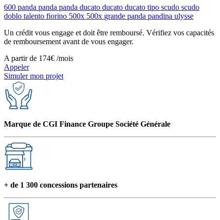
600
panda
panda
panda
ducato
ducato
ducato
tipo
scudo
scudo
doblo
talento
fiorino
500x
500x
grande panda
pandina
ulysse
Un crédit vous engage et doit être remboursé. Vérifiez vos capacités
de remboursement avant de vous engager.
A partir de
174€
/mois
Appeler
Simuler mon projet
Marque de CGI Finance Groupe Société Générale
+ de 1 300 concessions partenaires