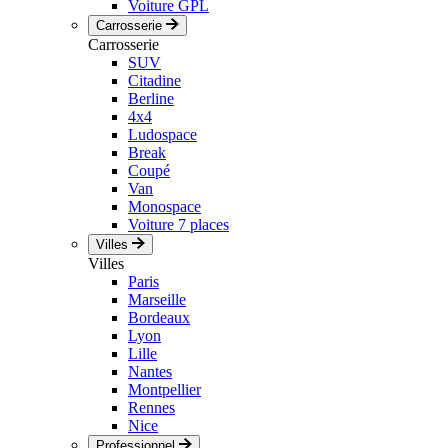
Voiture GPL
Carrosserie
Carrosserie
SUV
Citadine
Berline
4x4
Ludospace
Break
Coupé
Van
Monospace
Voiture 7 places
Villes
Villes
Paris
Marseille
Bordeaux
Lyon
Lille
Nantes
Montpellier
Rennes
Nice
Professionnel