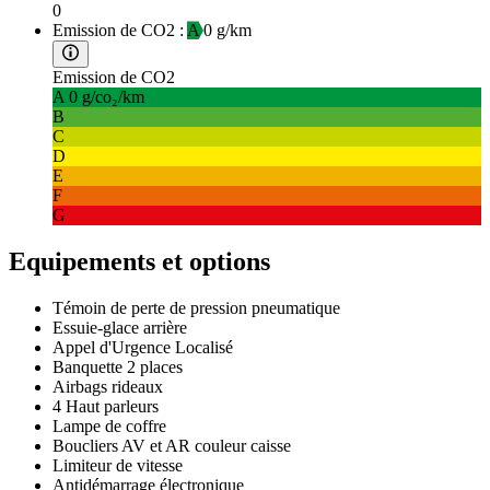
0
Emission de CO2 :
A
0 g/km
Emission de CO2
A
0 g/co₂/km
B
C
D
E
F
G
Equipements et options
Témoin de perte de pression pneumatique
Essuie-glace arrière
Appel d'Urgence Localisé
Banquette 2 places
Airbags rideaux
4 Haut parleurs
Lampe de coffre
Boucliers AV et AR couleur caisse
Limiteur de vitesse
Antidémarrage électronique