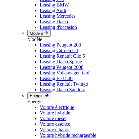
Leasing BMW
Leasing Audi
Leasing Mercedes
Leasing Dacia
Leasing d'occasion
Modèle
Modèle
Leasing Peugeot 208
Leasing Citroën C3
Leasing Renault Clio 5
Leasing Dacia Spring
Leasing Peugeot 2008
Leasing Volkswagen Golf
Leasing Fiat 500
Leasing Renault Twingo
Leasing Dacia Sandero
Energie
Energie
Voiture électrique
Voiture hybride
Voiture diesel
Voiture essence
Voiture éthanol
Voiture hybride rechargeable