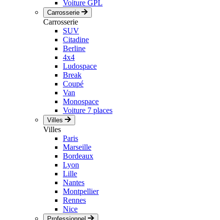
Voiture GPL
Carrosserie
Carrosserie
SUV
Citadine
Berline
4x4
Ludospace
Break
Coupé
Van
Monospace
Voiture 7 places
Villes
Villes
Paris
Marseille
Bordeaux
Lyon
Lille
Nantes
Montpellier
Rennes
Nice
Professionnel