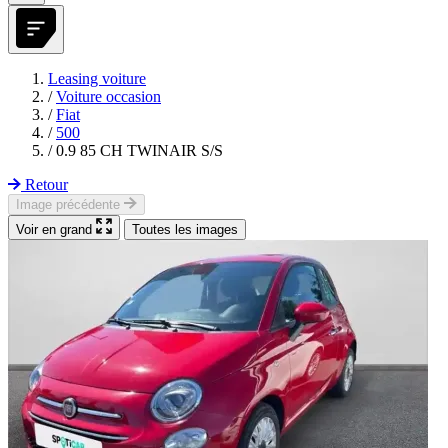
Leasing voiture
/
Voiture occasion
/
Fiat
/
500
/
0.9 85 CH TWINAIR S/S
Retour
Image précédente
Voir en grand
Toutes les images