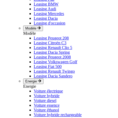
Leasing BMW
Leasing Audi
Leasing Mercedes
Leasing Dacia
Leasing d'occasion
Modèle
Modèle
Leasing Peugeot 208
Leasing Citroën C3
Leasing Renault Clio 5
Leasing Dacia Spring
Leasing Peugeot 2008
Leasing Volkswagen Golf
Leasing Fiat 500
Leasing Renault Twingo
Leasing Dacia Sandero
Energie
Energie
Voiture électrique
Voiture hybride
Voiture diesel
Voiture essence
Voiture éthanol
Voiture hybride rechargeable