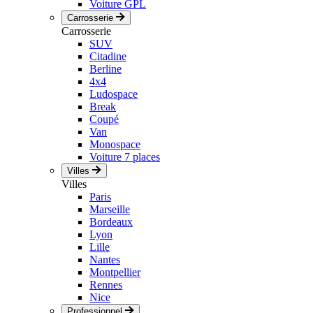
Voiture GPL
Carrosserie
Carrosserie
SUV
Citadine
Berline
4x4
Ludospace
Break
Coupé
Van
Monospace
Voiture 7 places
Villes
Villes
Paris
Marseille
Bordeaux
Lyon
Lille
Nantes
Montpellier
Rennes
Nice
Professionnel