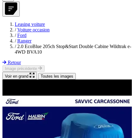
Leasing voiture
/
Voiture occasion
/
Ford
/
Ranger
/
2.0 EcoBlue 205ch Stop&Start Double Cabine Wildtrak e-
4WD BVA10
Retour
Image précédente
Voir en grand
Toutes les images