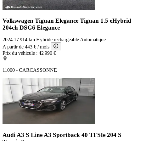
Ecran multifonction couleur
Radio numérique DAB
Banquette arrière 3 places fixe
Pare-brise chauffant
Volkswagen Tiguan Elegance
Tiguan 1.5 eHybrid
Antidémarrage électronique
204ch DSG6 Elegance
Barres de toit
Miroir de courtoisie passager
2024
17 914 km
Hybride rechargeable
Automatique
Commandes vocales
Commandes du système audio au volant
A partir de
443 €
/ mois
Siège conducteur réglable en hauteur
Prix du véhicule :
42 990 €
Coffre assisté électriquement
Aide au freinage d'urgence
Ordinateur de bord
11000 - CARCASSONNE
Vitres teintées
Compte tours
Régulateur de vitesse adaptatif
Siège conducteur chauffant
Volant multifonction
Système de prévention des collisions AR
Airbag conducteur
Follow me home
Vitres arrière électriques
Poignées ton carrosserie
Filtre à Pollen
Audi A3 S Line
A3 Sportback 40 TFSIe 204 S
Clim automatique bi-zones