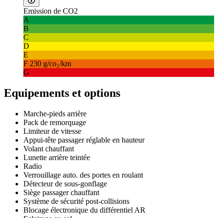
Emission de CO2
A
B
C
D
E
F
230 g/co₂/km
G
Equipements et options
Marche-pieds arrière
Pack de remorquage
Limiteur de vitesse
Appui-tête passager réglable en hauteur
Volant chauffant
Lunette arrière teintée
Radio
Verrouillage auto. des portes en roulant
Détecteur de sous-gonflage
Siège passager chauffant
Système de sécurité post-collisions
Blocage électronique du différentiel AR