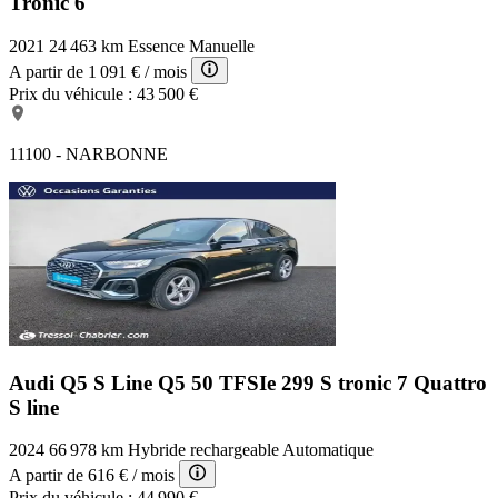
Tronic 6
Rétroviseur intérieur électrochrome
Phares antibrouillard LED
2021
24 463 km
Essence
Manuelle
Lunette arrière
Feux arrière à LED
A partir de
1 091 €
/ mois
Ecran tactile
Prix du véhicule :
43 500 €
Levier vitesse cuir
Différentiel à glissement limité
Jantes Alu
11100 - NARBONNE
Boucliers AV et AR couleur caisse
Radar de stationnement AV
Commande du comportement dynamique
Feux de jour à LED
Vitres arrière surteintées
EBD
Verrouillage centralisé à distance
Bacs de portes arrière
Accoudoir central AV
Rétroviseurs électriques
GPS Cartographique
Audi Q5 S Line
Q5 50 TFSIe 299 S tronic 7 Quattro
Fonction MP3
S line
Système d'assistance à la descente
Accoudoir arrière
Appui-tête conducteur réglable hauteur
2024
66 978 km
Hybride rechargeable
Automatique
Caméra de recul
A partir de
616 €
/ mois
Démarrage sans clé
Prix du véhicule :
44 990 €