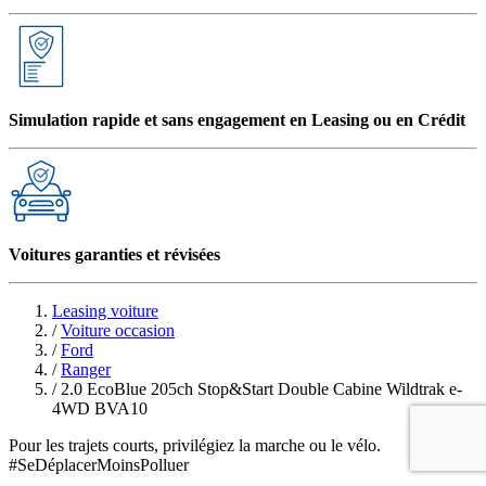
Simulation rapide et sans engagement en Leasing ou en Crédit
Voitures garanties et révisées
Leasing voiture
/
Voiture occasion
/
Ford
/
Ranger
/
2.0 EcoBlue 205ch Stop&Start Double Cabine Wildtrak e-
4WD BVA10
Pour les trajets courts, privilégiez la marche ou le vélo.
#SeDéplacerMoinsPolluer