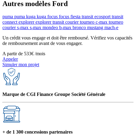
Autres modèles Ford
Régulateur de vitesse et de distance
puma
puma
kuga
kuga
focus
focus
fiesta
transit
ecosport
transit
connect
explorer
explorer
transit courier
tourneo
c-max
tourneo
courier
s-max
s-max
mondeo
b-max
bronco
mustang mach-e
Un crédit vous engage et doit être remboursé. Vérifiez vos capacités
de remboursement avant de vous engager.
A partir de
533€
/mois
Appeler
Simuler mon projet
Marque de CGI Finance Groupe Société Générale
+ de 1 300 concessions partenaires