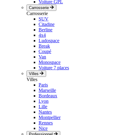
Voiture GPL
Carrosserie
Carrosserie
SUV
Citadine
Berline
4x4
Ludospace
Break
Coupé
Van
Monospace
Voiture 7 places
Villes
Villes
Paris
Marseille
Bordeaux
Lyon
Lille
Nantes
Montpellier
Rennes
Nice
Professionnel