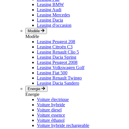
Leasing BMW
Leasing Audi
Leasing Mercedes
Leasing Dacia
Leasing d'occasion
Modèle
Modèle
Leasing Peugeot 208
Leasing Citroën C3
Leasing Renault Clio 5
Leasing Dacia Spring
Leasing Peugeot 2008
Leasing Volkswagen Golf
Leasing Fiat 500
Leasing Renault Twingo
Leasing Dacia Sandero
Energie
Energie
Voiture électrique
Voiture hybride
Voiture diesel
Voiture essence
Voiture éthanol
Voiture hybride rechargeable