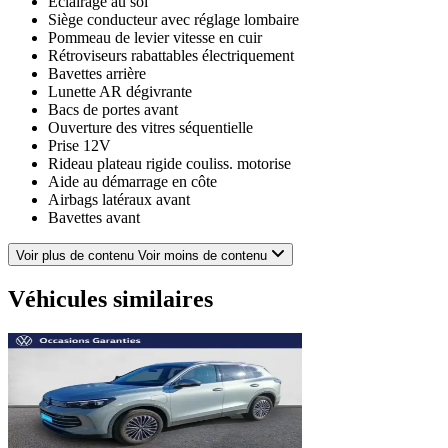
Eclairage au sol
Siège conducteur avec réglage lombaire
Pommeau de levier vitesse en cuir
Rétroviseurs rabattables électriquement
Bavettes arrière
Lunette AR dégivrante
Bacs de portes avant
Ouverture des vitres séquentielle
Prise 12V
Rideau plateau rigide couliss. motorise
Aide au démarrage en côte
Airbags latéraux avant
Bavettes avant
ESP
Porte-gobelets avant
Voir plus de contenu
Voir moins de contenu
Volant cuir
Feux de freinage d'urgence
Véhicules similaires
Prise USB
Airbag passager
Reconnaissance panneaux de signalisation
Lampe de coffre
Airbag genoux
AFIL
Freinage automatique d'urgence
Rétroviseurs dégivrants