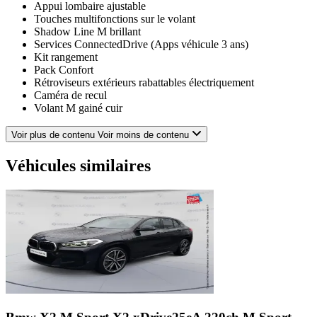
Appui lombaire ajustable
Touches multifonctions sur le volant
Shadow Line M brillant
Services ConnectedDrive (Apps véhicule 3 ans)
Kit rangement
Pack Confort
Rétroviseurs extérieurs rabattables électriquement
Caméra de recul
Volant M gainé cuir
Systeme de navigation Business
Pack SimpliCity
Voir plus de contenu
Voir moins de contenu
Sièges avant chauffants
Airbag passager desactivable via la cle
Véhicules similaires
Tuner radio numerique DAB
Système de manoeuvres automatiques "Park Assist"
CFG
Climatisation automatique bi-zone
Services eDrive
Boîte de vitesses automatique
Inserts décoratifs M Aluminium Hexagon soulignés de bleu
mat
Accoudoir central avant
Rétroviseurs rabattables et intérieur et extérieur gauche
antiéblouissement
Accès Confort