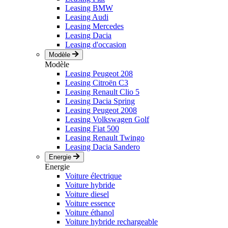
Leasing BMW
Leasing Audi
Leasing Mercedes
Leasing Dacia
Leasing d'occasion
Modèle
Modèle
Leasing Peugeot 208
Leasing Citroën C3
Leasing Renault Clio 5
Leasing Dacia Spring
Leasing Peugeot 2008
Leasing Volkswagen Golf
Leasing Fiat 500
Leasing Renault Twingo
Leasing Dacia Sandero
Energie
Energie
Voiture électrique
Voiture hybride
Voiture diesel
Voiture essence
Voiture éthanol
Voiture hybride rechargeable