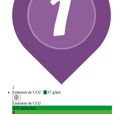
1
Emission de CO2 :
A
37 g/km
Emission de CO2
A
37 g/co₂/km
B