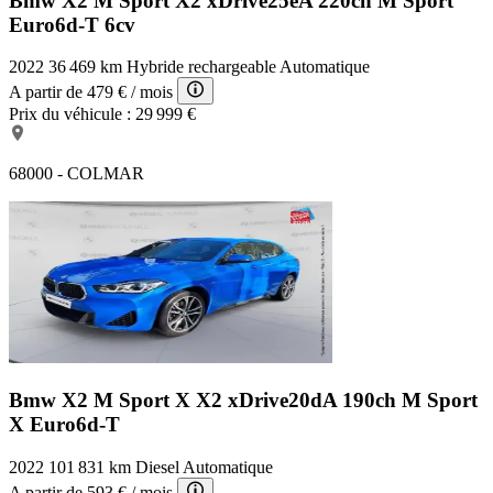
Bmw X2 M Sport
X2 xDrive25eA 220ch M Sport
Kit éclairage
Euro6d-T 6cv
Cuir 'Dakota' avec perforation Schwarz/accentuation Bleu
Appel d'Urgence Intelligent
2022
36 469 km
Hybride rechargeable
Automatique
Finition M Sport
Saphirschwarz métallisé
A partir de
479 €
/ mois
Services Après-Vente connectés BMW TeleServices
Prix du véhicule :
29 999 €
Sièges avant Sport
Régulateur de vitesse avec fonction freinage en descente
Projecteurs Full LED
68000 - COLMAR
Welcome Pack BMW (avec Carte BMW Charging)
Vitrage calorifuge
Bmw X2 M Sport X
X2 xDrive20dA 190ch M Sport
X Euro6d-T
2022
101 831 km
Diesel
Automatique
A partir de
593 €
/ mois