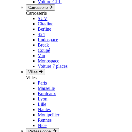
Voiture GPL
Carrosserie
Carrosserie
SUV
Citadine
Berline
4x4
Ludospace
Break
Coupé
Van
Monospace
Voiture 7 places
Villes
Villes
Paris
Marseille
Bordeaux
Lyon
Lille
Nantes
Montpellier
Rennes
Nice
Professionnel