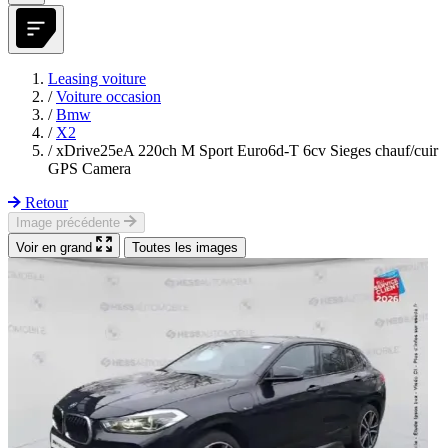
Leasing voiture
/
Voiture occasion
/
Bmw
/
X2
/
xDrive25eA 220ch M Sport Euro6d-T 6cv Sieges chauf/cuir
GPS Camera
Retour
Image précédente
Voir en grand
Toutes les images